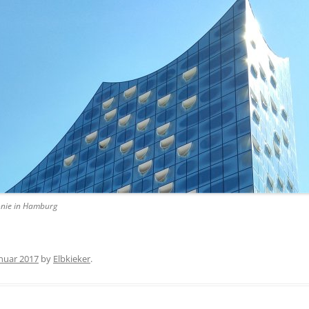
onie in Hamburg
anuar 2017
by
Elbkieker
.