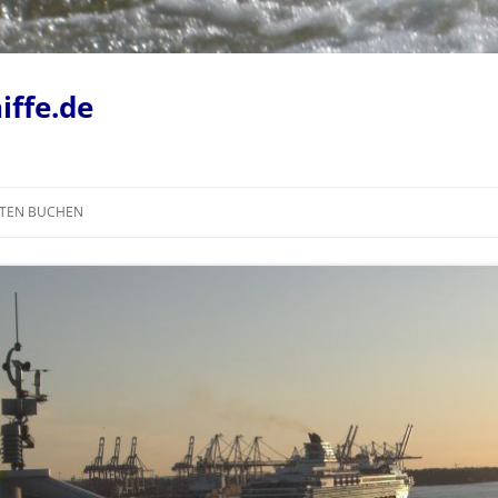
iffe.de
TEN BUCHEN
HEN
AIDANOVA
RTEN AB HAMBURG
AIDAPERLA
DEMA – EIN
PRIMA, EINE NEUE AIDA
TÜCK
AIDASTELLA
 THE SEAS
AIDAMAR
N ESCAPE