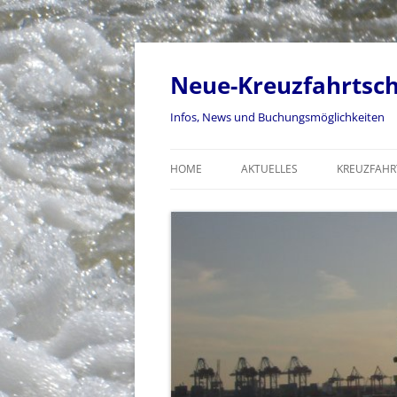
Skip
to
content
Neue-Kreuzfahrtsch
Infos, News und Buchungsmöglichkeiten
HOME
AKTUELLES
KREUZFAHR
AIDA BUC
KREUZFAH
COSTA DIA
SCHMUCKS
ANTHEM OF
NORWEGIA